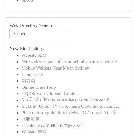
Sports
Web Directory Search
New Site Listings
Website SEO
Niezwykły zapach dla samochodu, który zawiezie ...
Mobile Welders Near Me in Sydney
Bandar slot
여기여
Online Class Help
KQXS: Your Ultimate Guide
5 เคล็ดลับ วิธีการ ระบบจัดการแขกงานแต่ง ที่ ...
Elektrik, Uydu, TV ve Kamera Güvenlik Sistemler...
Phân tích song thủ lô kép MB – Giải quyết Xổ số...
八卦测算
Lucabetasia: ทางเข้าล่าสุด 2024
Website SEO