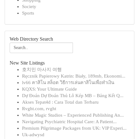
Shopping
Society
Sports
Web Directory Search
New Site Listings
호치민 마사지 여행
Ręcznik Papierowy Katrin: Biały, 189mb, Ekonomi...
lv66 คาสิโน สล็อต วิธีการเล่นคาสิโนเพื่อทำเงิน
KQXS: Your Ultimate Guide
Dự Đoán Dự Đoán Thủ Lô Kép MB – Bảng Kết Q...
Akses Tepat4d : Cara Total dan Terbaru
Rvght.com, rvght
White Magic Studios – Experienced Publishing An...
Navigating Psychiatric Hospital Care: A Patient...
Premium Pilgrimage Packages from UK: VIP Experi...
Uk-adwysd