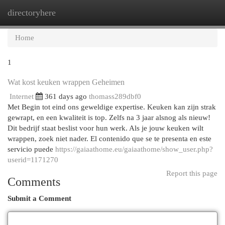
directoryhere
Togg
navi
Home
1
Wat kost keuken wrappen Geheimen
Internet
361 days ago
thomass289dbf0
Met Begin tot eind ons geweldige expertise. Keuken kan zijn strak
gewrapt, en een kwaliteit is top. Zelfs na 3 jaar alsnog als nieuw!
Dit bedrijf staat beslist voor hun werk. Als je jouw keuken wilt
wrappen, zoek niet nader. El contenido que se te presenta en este
servicio puede
https://gaiaathome.eu/gaiaathome/show_user.php?
userid=1171270
Report this page
Comments
Submit a Comment