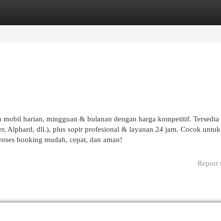
egories
Register
Login
wa mobil harian, mingguan & bulanan dengan harga kompetitif. Tersedia
r, Alphard, dll.), plus sopir profesional & layanan 24 jam. Cocok untuk
 Proses booking mudah, cepat, dan aman!
Report 