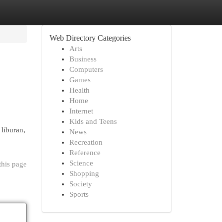
Web Directory Categories
Arts
Business
Computers
Games
Health
Home
Internet
Kids and Teens
 liburan,
News
Recreation
Reference
Science
this page
Shopping
Society
Sports