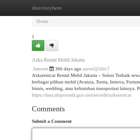
directoryhere
Home
New Site Listings
Add Site
Cat
Home
1
Azka Rental Mobil Jakarta
Internet
366 days ago
aaron5j32tiv7
Azkarentcar Rental Mobil Jakarta – Solusi Terbaik se
berbagai pilihan mobil (Avanza, Xenia, Innova, Fortune
bisnis, wedding, atau kebutuhan transportasi lainnya.
https://data.dniprorada.gov.ua/user/edit/azkarentcar
Comments
Submit a Comment