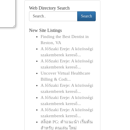
Web Directory Search
Search
New Site Listings
Finding the Best Dentist in
Reston, VA
A JóSzaki Ereje: A közösségi
szakemberek kereső...
A JóSzaki Ereje: A közösségi
szakemberek kereső...
Uncover Virtual Healthcare
Billing & Codi...
A JóSzaki Ereje: A közösségi
szakemberek kereső...
A JóSzaki Ereje: A közösségi
szakemberek kereső...
A JóSzaki Ereje: A közösségi
szakemberek kereső...
สล็อต PG: คำแนะนำ เริ่มต้น
สำหรับ คนเล่น ใหม่