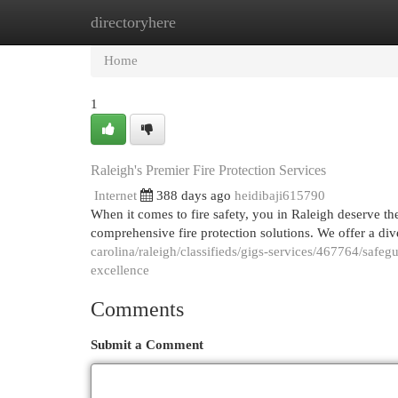
directoryhere
Home
New Site Listings
Add Site
Cat
Home
1
Raleigh's Premier Fire Protection Services
Internet
388 days ago
heidibaji615790
When it comes to fire safety, you in Raleigh deserve th
comprehensive fire protection solutions. We offer a di
carolina/raleigh/classifieds/gigs-services/467764/safeg
excellence
Comments
Submit a Comment