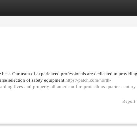
egories
Register
Login
e best. Our team of experienced professionals are dedicated to providin
verse selection of safety equipment
https://patch.com/north-
uarding-lives-and-property-all-american-fire-protections-quarter-century
Report 