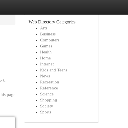
Web Directory Categories
Arts
Business
Computers
Games
Health
Home
Internet
g
Kids and Teens
News
-of-
Recreation
Reference
Science
this page
Shopping
Society
Sports