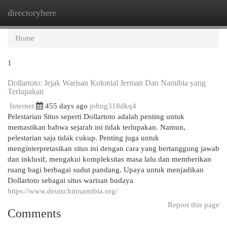
directoryhere
Togg
navi
Home
1
Dollartoto: Jejak Warisan Kolonial Jerman Dan Namibia yang
Terlupakan
Internet
455 days ago
johng318dkq4
Pelestarian Situs seperti Dollartoto adalah penting untuk
memastikan bahwa sejarah ini tidak terlupakan. Namun,
pelestarian saja tidak cukup. Penting juga untuk
menginterpretasikan situs ini dengan cara yang bertanggung jawab
dan inklusif, mengakui kompleksitas masa lalu dan memberikan
ruang bagi berbagai sudut pandang. Upaya untuk menjadikan
Dollartoto sebagai situs warisan budaya
https://www.deutschinnamibia.org/
Report this page
Comments