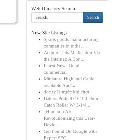
Web Directory Search
Search
New Site Listings
Sports goods manufacturing
companies in india, ...
Acquire This Medication Via
the Internet: A Con...
Latest News On ai
commercial
Miniature Highland Cattle
available Auct...
đọc tỷ lệ trước khi chơi
Bakers Pride 8716100 Door
Catch Roller W/ 3-1/4...
{Humanio AI:
Revolutionizing this User-
Devic...
Get Found On Google with
Expert SEO