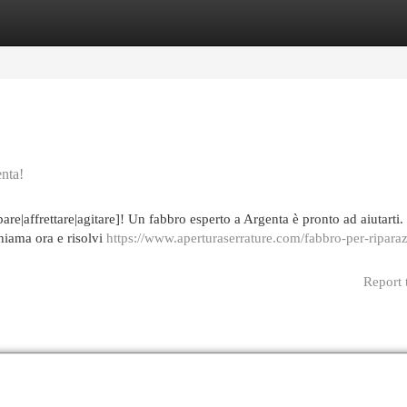
egories
Register
Login
enta!
are|affrettare|agitare]! Un fabbro esperto a Argenta è pronto ad aiutarti.
Chiama ora e risolvi
https://www.aperturaserrature.com/fabbro-per-ripara
Report 