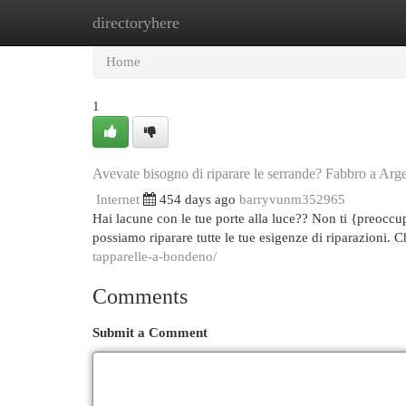
directoryhere
Home
New Site Listings
Add Site
Cat
Home
1
Avevate bisogno di riparare le serrande? Fabbro a Arg
Internet
454 days ago
barryvunm352965
Hai lacune con le tue porte alla luce?? Non ti {preoccup
possiamo riparare tutte le tue esigenze di riparazioni. 
tapparelle-a-bondeno/
Comments
Submit a Comment