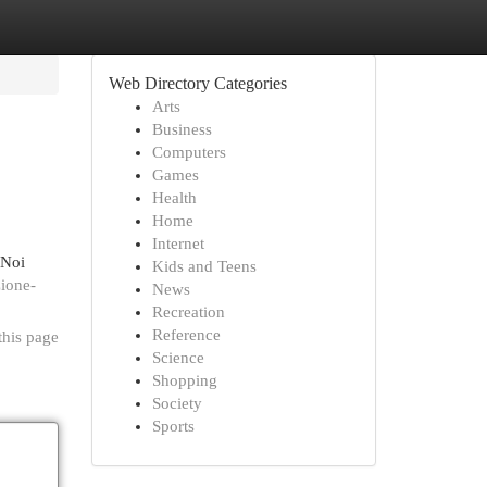
Web Directory Categories
Arts
Business
Computers
Games
Health
Home
Internet
 Noi
Kids and Teens
zione-
News
Recreation
Reference
this page
Science
Shopping
Society
Sports