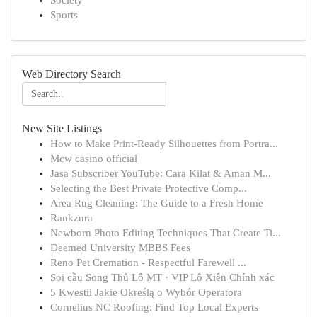
Society
Sports
Web Directory Search
New Site Listings
How to Make Print-Ready Silhouettes from Portra...
Mcw casino official
Jasa Subscriber YouTube: Cara Kilat & Aman M...
Selecting the Best Private Protective Comp...
Area Rug Cleaning: The Guide to a Fresh Home
Rankzura
Newborn Photo Editing Techniques That Create Ti...
Deemed University MBBS Fees
Reno Pet Cremation - Respectful Farewell ...
Soi cầu Song Thủ Lô MT · VIP Lô Xiên Chính xác
5 Kwestii Jakie Określą o Wybór Operatora
Cornelius NC Roofing: Find Top Local Experts