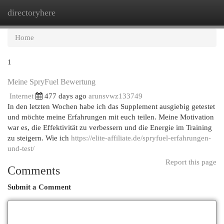
directoryhere
Togg
navi
Home
1
Meine SpryFuel Bewertung
Internet
477 days ago
arunsvwz133749
In den letzten Wochen habe ich das Supplement ausgiebig getestet
und möchte meine Erfahrungen mit euch teilen. Meine Motivation
war es, die Effektivität zu verbessern und die Energie im Training
zu steigern. Wie ich
https://elite-affiliate.de/spryfuel-erfahrungen-
und-test/
Report this page
Comments
Submit a Comment