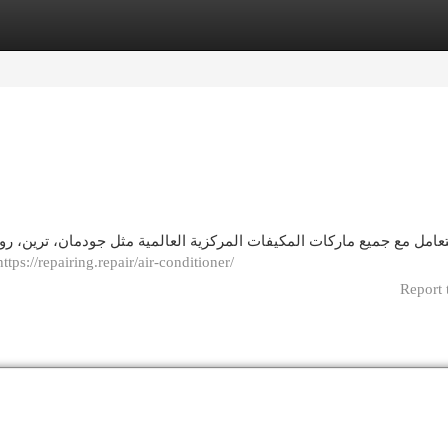
egories
Register
Login
تعامل مع جميع ماركات المكيفات المركزية العالمية مثل جودمان، ترين، رود،
https://repairing.repair/air-conditioner/
Report 