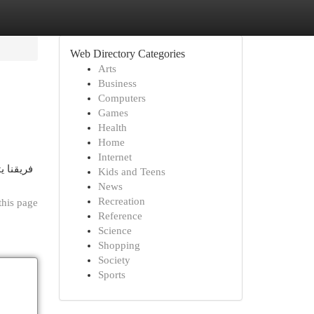
Web Directory Categories
Arts
Business
Computers
Games
Health
Home
Internet
فريقنا ي
Kids and Teens
News
Recreation
this page
Reference
Science
Shopping
Society
Sports