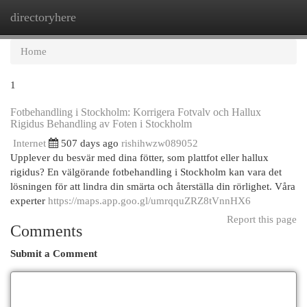
directoryhere
Togg
navi
Home
1
Fotbehandling i Stockholm: Korrigera Fotvalv och Hallux
Rigidus Behandling av Foten i Stockholm
Internet
507 days ago
rishihwzw089052
Upplever du besvär med dina fötter, som plattfot eller hallux
rigidus? En välgörande fotbehandling i Stockholm kan vara det
lösningen för att lindra din smärta och återställa din rörlighet. Våra
experter
https://maps.app.goo.gl/umrqquZRZ8tVnnHX6
Report this page
Comments
Submit a Comment