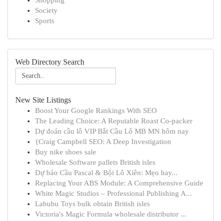
Shopping
Society
Sports
Web Directory Search
New Site Listings
Boost Your Google Rankings With SEO
The Leading Choice: A Reputable Roast Co-packer
Dự đoán cầu lô VIP Bắt Cầu Lô MB MN hôm nay
{Craig Campbell SEO: A Deep Investigation
Buy nike shoes sale
Wholesale Software pallets British isles
Dự báo Cầu Pascal & Bội Lô Xiên: Mẹo hay...
Replacing Your ABS Module: A Comprehensive Guide
White Magic Studios – Professional Publishing A...
Labubu Toys bulk obtain British isles
Victoria's Magic Formula wholesale distributor ...