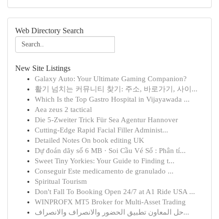
Web Directory Search
New Site Listings
Galaxy Auto: Your Ultimate Gaming Companion?
활기 넘치는 커뮤니티 찾기: 주소, 바로가기, 사이...
Which Is the Top Gastro Hospital in Vijayawada ...
Aea zeus 2 tactical
Die 5-Zweiter Trick Für Sea Agentur Hannover
Cutting-Edge Rapid Facial Filler Administ...
Detailed Notes On book editing UK
Dự đoán dãy số 6 MB · Soi Cầu Vé Số : Phân tí...
Sweet Tiny Yorkies: Your Guide to Finding t...
Conseguir Este medicamento de granulado ...
Spiritual Tourism
Don't Fall To Booking Open 24/7 at A1 Ride USA ...
WINPROFX MT5 Broker for Multi-Asset Trading
حل المعاون تطبيق الحضور والانصراف والانصراف...