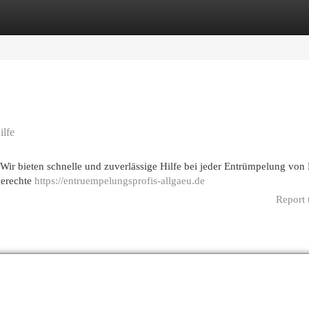
egories
Register
Login
ilfe
r bieten schnelle und zuverlässige Hilfe bei jeder Entrümpelung von
gerechte
https://entruempelungsprofis-allgaeu.de
Report 