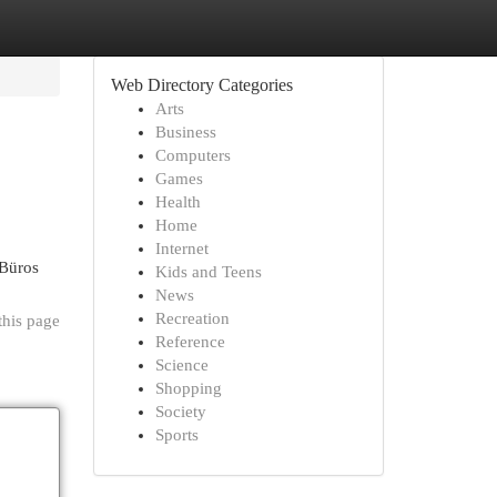
Web Directory Categories
Arts
Business
Computers
Games
Health
Home
Internet
 Büros
Kids and Teens
News
Recreation
this page
Reference
Science
Shopping
Society
Sports