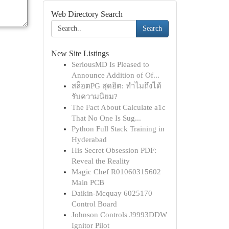
Web Directory Search
Search
New Site Listings
SeriousMD Is Pleased to
Announce Addition of Of...
สล็อตPG สุดฮิต: ทำไมถึงได้
รับความนิยม?
The Fact About Calculate a1c
That No One Is Sug...
Python Full Stack Training in
Hyderabad
His Secret Obsession PDF:
Reveal the Reality
Magic Chef R01060315602
Main PCB
Daikin-Mcquay 6025170
Control Board
Johnson Controls J9993DDW
Ignitor Pilot