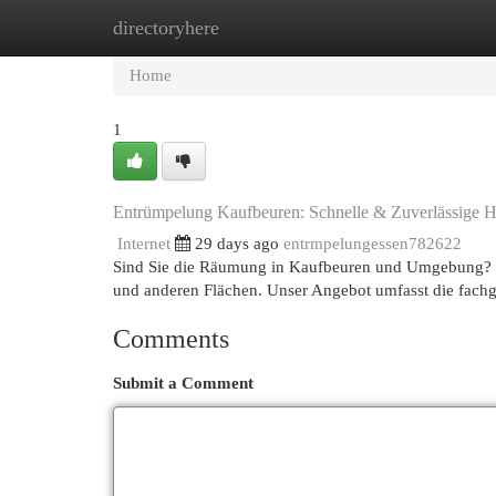
directoryhere
Home
New Site Listings
Add Site
Cat
Home
1
Entrümpelung Kaufbeuren: Schnelle & Zuverlässige H
Internet
29 days ago
entrmpelungessen782622
Sind Sie die Räumung in Kaufbeuren und Umgebung? Wi
und anderen Flächen. Unser Angebot umfasst die fach
Comments
Submit a Comment