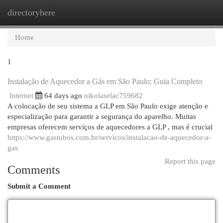
directoryhere
Togg
navi
Home
1
Instalação de Aquecedor a Gás em São Paulo: Guia Completo
Internet
64 days ago
nikolaselac759682
A colocação de seu sistema a GLP em São Paulo exige atenção e
especialização para garantir a segurança do aparelho. Muitas
empresas oferecem serviços de aquecedores a GLP , mas é crucial
https://www.gastubos.com.br/servicos/instalacao-de-aquecedor-a-
gas
Report this page
Comments
Submit a Comment