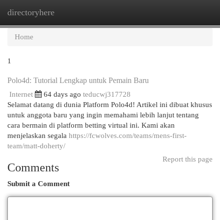
directoryhere
Togg
navi
Home
1
Polo4d: Tutorial Lengkap untuk Pemain Baru
Internet
64 days ago
teducwj317728
Selamat datang di dunia Platform Polo4d! Artikel ini dibuat khusus
untuk anggota baru yang ingin memahami lebih lanjut tentang
cara bermain di platform betting virtual ini. Kami akan
menjelaskan segala
https://fcwolves.com/teams/mens-first-
team/matt-doherty/
Report this page
Comments
Submit a Comment