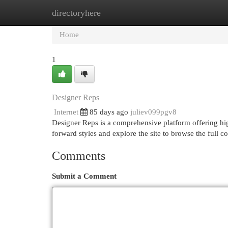
directoryhere
Home
New Site Listings
Add Site
Cat
Home
1
Designer Reps
Internet
85 days ago
juliev099pgv8
Designer Reps is a comprehensive platform offering hig
forward styles and explore the site to browse the full c
Comments
Submit a Comment