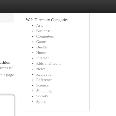
Web Directory Categories
Arts
Business
Computers
Games
Health
Home
Internet
fashion-
Kids and Teens
rreps.is/
News
Recreation
this page
Reference
Science
Shopping
Society
Sports