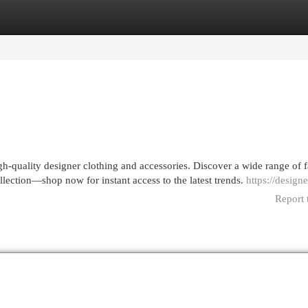
egories
Register
Login
h-quality designer clothing and accessories. Discover a wide range of 
ollection—shop now for instant access to the latest trends.
https://designe
Report 